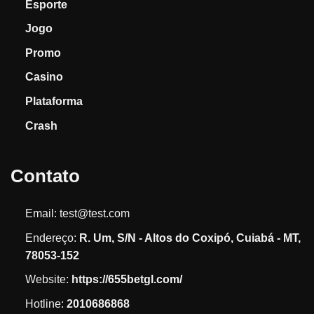
Esporte
Jogo
Promo
Casino
Plataforma
Crash
Contato
Email:
test@test.com
Endereço:
R. Um, S/N - Altos do Coxipó, Cuiabá - MT,
78053-152
Website:
https://655betgl.com/
Hotline:
2010686868