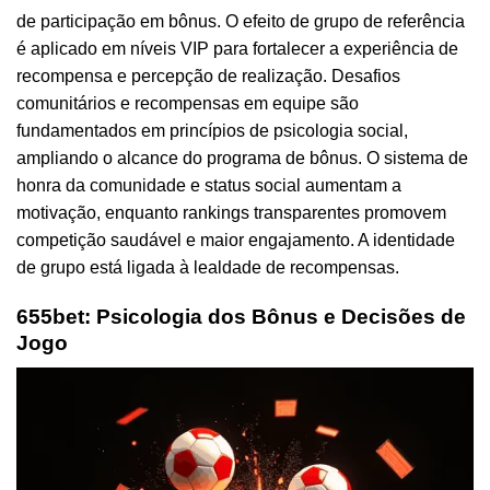
de participação em bônus. O efeito de grupo de referência
é aplicado em níveis VIP para fortalecer a experiência de
recompensa e percepção de realização. Desafios
comunitários e recompensas em equipe são
fundamentados em princípios de psicologia social,
ampliando o alcance do programa de bônus. O sistema de
honra da comunidade e status social aumentam a
motivação, enquanto rankings transparentes promovem
competição saudável e maior engajamento. A identidade
de grupo está ligada à lealdade de recompensas.
655bet: Psicologia dos Bônus e Decisões de
Jogo