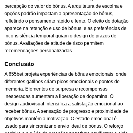
percepção do valor do bônus. A arquitetura de escolha e
opções padrão impactam a apresentação de bônus,
refletindo o pensamento rápido e lento. O efeito de dotação
aparece na retenção e uso de bônus, e as preferências de
inconsistência temporal guiam o design de prazos de
bônus. Avaliações de atitude de risco permitem
recomendações personalizadas.
Conclusão
A 655bet projeta experiências de bônus emocionais, onde
diferentes gatilhos criam picos emocionais e pontos de
memória. Elementos de surpresa e recompensas
inesperadas aumentam a liberação de dopamina. O
design audiovisual intensifica a satisfação emocional ao
receber bônus. A sensação de progresso e proximidade de
objetivos mantém a motivação. O estado emocional é
usado para sincronizar o envio ideal de bônus. O reforço