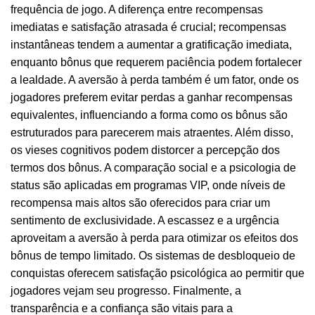
frequência de jogo. A diferença entre recompensas
imediatas e satisfação atrasada é crucial; recompensas
instantâneas tendem a aumentar a gratificação imediata,
enquanto bônus que requerem paciência podem fortalecer
a lealdade. A aversão à perda também é um fator, onde os
jogadores preferem evitar perdas a ganhar recompensas
equivalentes, influenciando a forma como os bônus são
estruturados para parecerem mais atraentes. Além disso,
os vieses cognitivos podem distorcer a percepção dos
termos dos bônus. A comparação social e a psicologia de
status são aplicadas em programas VIP, onde níveis de
recompensa mais altos são oferecidos para criar um
sentimento de exclusividade. A escassez e a urgência
aproveitam a aversão à perda para otimizar os efeitos dos
bônus de tempo limitado. Os sistemas de desbloqueio de
conquistas oferecem satisfação psicológica ao permitir que
jogadores vejam seu progresso. Finalmente, a
transparência e a confiança são vitais para a