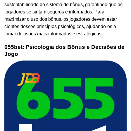
sustentabilidade do sistema de bônus, garantindo que os
jogadores se sintam seguros e informados. Para
maximizar o uso dos bônus, os jogadores devem estar
cientes desses princípios psicológicos, ajudando-os a
tomar decisões mais informadas e estratégicas.
655bet: Psicologia dos Bônus e Decisões de
Jogo